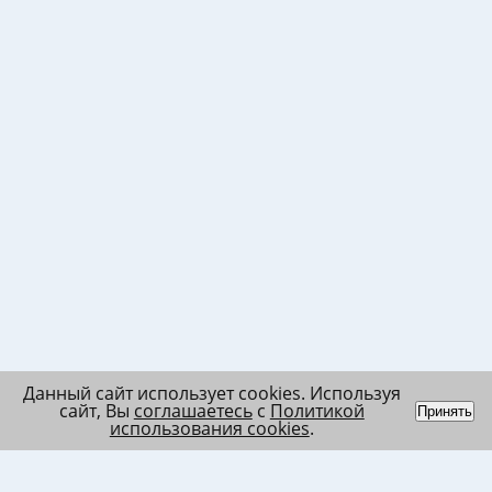
Данный сайт использует cookies. Используя
сайт, Вы
соглашаетесь
с
Политикой
Принять
использования cookies
.