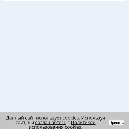
Данный сайт использует cookies. Используя
сайт, Вы
соглашаетесь
с
Политикой
Принять
использования cookies
.