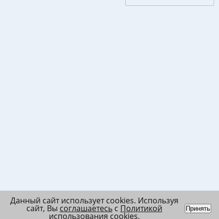
Данный сайт использует cookies. Используя
сайт, Вы
соглашаетесь
с
Политикой
Принять
использования cookies
.