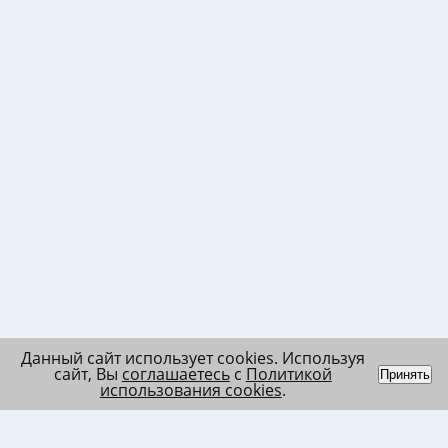
Данный сайт использует cookies. Используя
сайт, Вы
соглашаетесь
с
Политикой
Принять
использования cookies
.