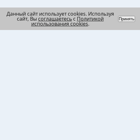
Данный сайт использует cookies. Используя
сайт, Вы
соглашаетесь
с
Политикой
Принять
использования cookies
.
Индивидуальный
Политика обработки
Лента
предприниматель
персональных данных
Список
Колесников Андрей
Пользовательское
в/ч МО
Николаевич
соглашение
Список
ИНН 120201509675
Согласие на
в/ч ВВ
ОГРНИП
использование файлов
317121500003144
cookies
Согласие на обработку
ПД клиента
Согласие на передачу