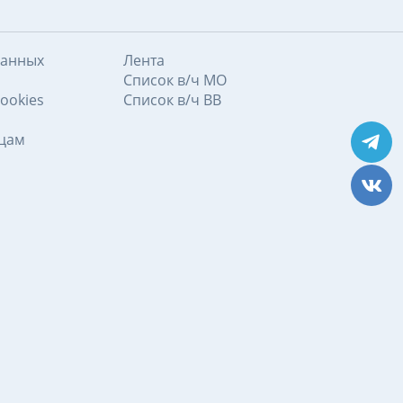
данных
Лента
Список в/ч МО
ookies
Список в/ч ВВ
ицам