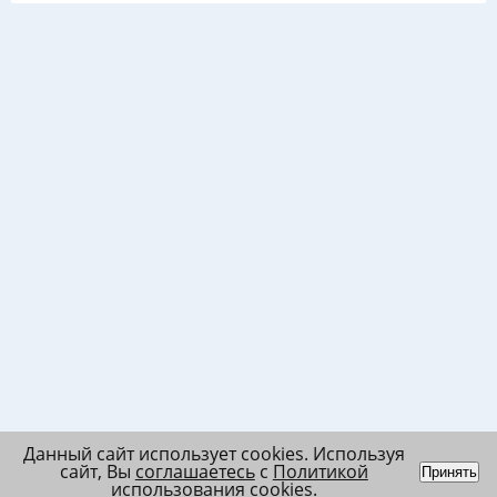
Данный сайт использует cookies. Используя
сайт, Вы
соглашаетесь
с
Политикой
Принять
использования cookies
.