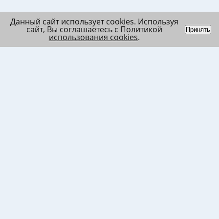
Данный сайт использует cookies. Используя
сайт, Вы
соглашаетесь
с
Политикой
Принять
использования cookies
.
Индивидуальный
Политика обработки
Лента
предприниматель
персональных данных
Список
Колесников Андрей
Пользовательское
в/ч МО
Николаевич
соглашение
Список
ИНН 120201509675
Согласие на
в/ч ВВ
ОГРНИП
использование файлов
317121500003144
cookies
Согласие на обработку
ПД клиента
Согласие на передачу