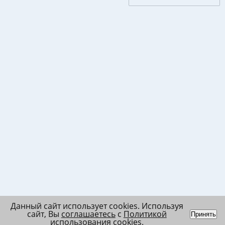
Данный сайт использует cookies. Используя
сайт, Вы
соглашаетесь
с
Политикой
Принять
использования cookies
.