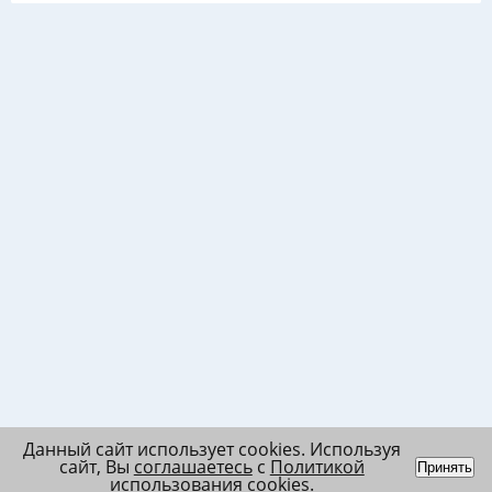
Данный сайт использует cookies. Используя
сайт, Вы
соглашаетесь
с
Политикой
Принять
использования cookies
.