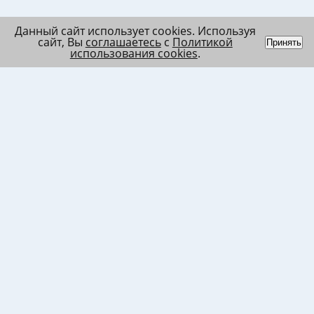
Данный сайт использует cookies. Используя
сайт, Вы
соглашаетесь
с
Политикой
Принять
использования cookies
.
Индивидуальный
Политика обработки
Лента
предприниматель
персональных данных
Список
Колесников Андрей
Пользовательское
в/ч МО
Николаевич
соглашение
Список
ИНН 120201509675
Согласие на
в/ч ВВ
ОГРНИП
использование файлов
317121500003144
cookies
Согласие на обработку
ПД клиента
Согласие на передачу