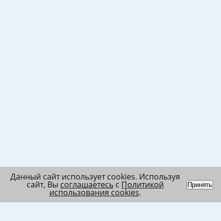
Данный сайт использует cookies. Используя
сайт, Вы
соглашаетесь
с
Политикой
Принять
использования cookies
.