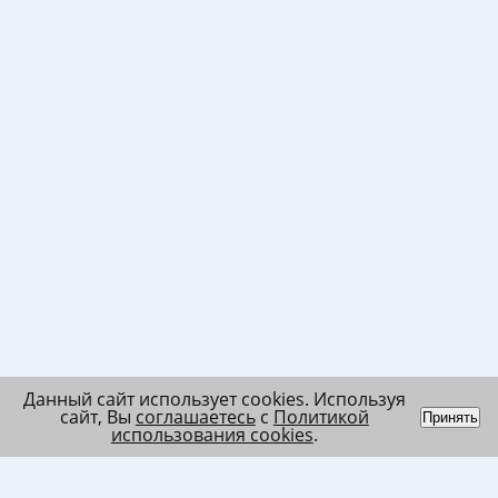
Данный сайт использует cookies. Используя
сайт, Вы
соглашаетесь
с
Политикой
Принять
использования cookies
.