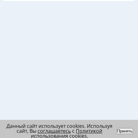
Данный сайт использует cookies. Используя
сайт, Вы
соглашаетесь
с
Политикой
Принять
использования cookies
.