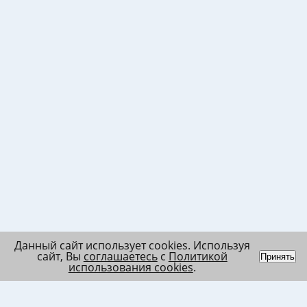
Данный сайт использует cookies. Используя
сайт, Вы
соглашаетесь
с
Политикой
Принять
использования cookies
.