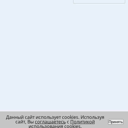
Данный сайт использует cookies. Используя
сайт, Вы
соглашаетесь
с
Политикой
Принять
использования cookies
.