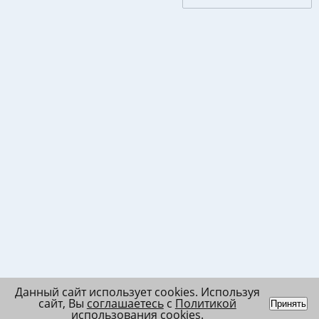
Данный сайт использует cookies. Используя
сайт, Вы
соглашаетесь
с
Политикой
Принять
использования cookies
.