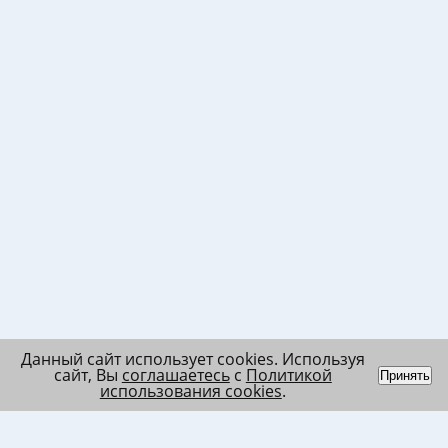
Данный сайт использует cookies. Используя
сайт, Вы
соглашаетесь
с
Политикой
Принять
использования cookies
.