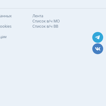
данных
Лента
Список в/ч МО
ookies
Список в/ч ВВ
ицам