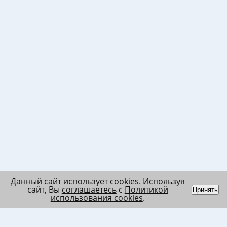
Данный сайт использует cookies. Используя
сайт, Вы
соглашаетесь
с
Политикой
Принять
использования cookies
.