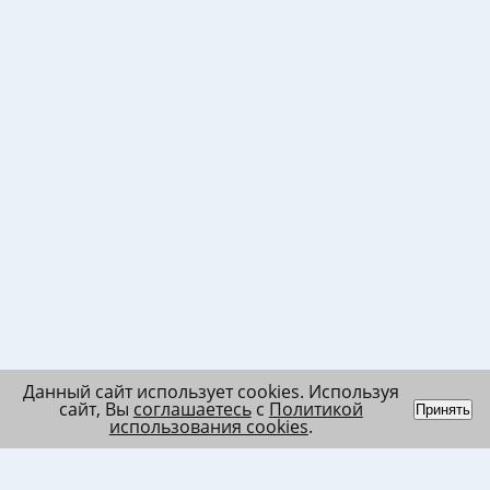
Данный сайт использует cookies. Используя
сайт, Вы
соглашаетесь
с
Политикой
Принять
использования cookies
.