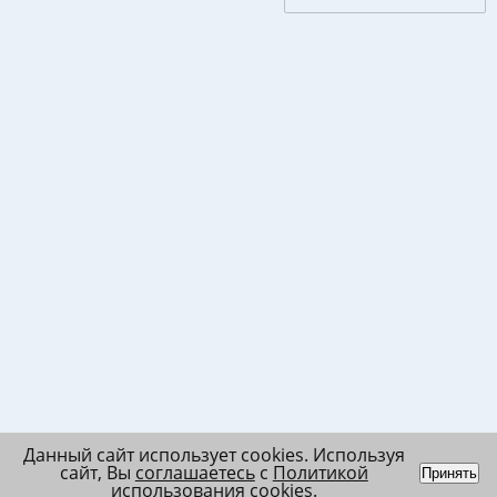
Данный сайт использует cookies. Используя
сайт, Вы
соглашаетесь
с
Политикой
Принять
использования cookies
.