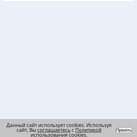
Данный сайт использует cookies. Используя
сайт, Вы
соглашаетесь
с
Политикой
Принять
использования cookies
.