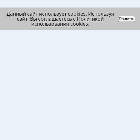
Данный сайт использует cookies. Используя
сайт, Вы
соглашаетесь
с
Политикой
Принять
использования cookies
.
Индивидуальный
Политика обработки
Лента
предприниматель
персональных данных
Список
Колесников Андрей
Пользовательское
в/ч МО
Николаевич
соглашение
Список
ИНН 120201509675
Согласие на
в/ч ВВ
ОГРНИП
использование файлов
317121500003144
cookies
Согласие на обработку
ПД клиента
Согласие на передачу