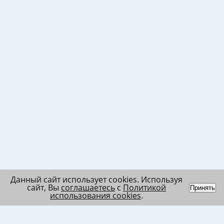
Данный сайт использует cookies. Используя
сайт, Вы
соглашаетесь
с
Политикой
Принять
использования cookies
.