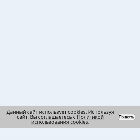
Данный сайт использует cookies. Используя
сайт, Вы
соглашаетесь
с
Политикой
Принять
использования cookies
.