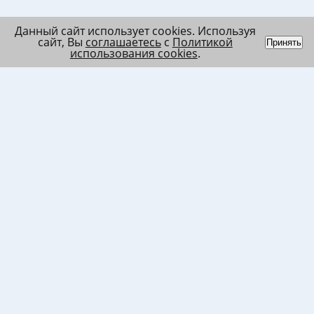
Данный сайт использует cookies. Используя
сайт, Вы
соглашаетесь
с
Политикой
Принять
использования cookies
.
Индивидуальный
Политика обработки
Лента
предприниматель
персональных данных
Список
Колесников Андрей
Пользовательское
в/ч МО
Николаевич
соглашение
Список
ИНН 120201509675
Согласие на
в/ч ВВ
ОГРНИП
использование файлов
317121500003144
cookies
Согласие на обработку
ПД клиента
Согласие на передачу