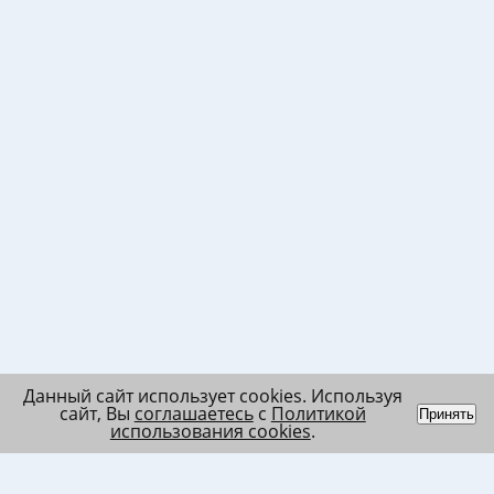
Данный сайт использует cookies. Используя
сайт, Вы
соглашаетесь
с
Политикой
Принять
использования cookies
.