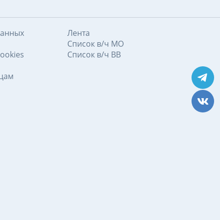
данных
Лента
Список в/ч МО
ookies
Список в/ч ВВ
ицам