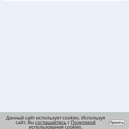
Данный сайт использует cookies. Используя
сайт, Вы
соглашаетесь
с
Политикой
Принять
использования cookies
.