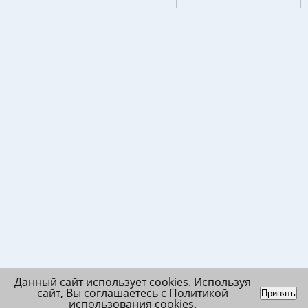
Данный сайт использует cookies. Используя
сайт, Вы
соглашаетесь
с
Политикой
Принять
использования cookies
.