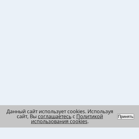
Данный сайт использует cookies. Используя
сайт, Вы
соглашаетесь
с
Политикой
Принять
использования cookies
.