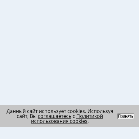
Данный сайт использует cookies. Используя
сайт, Вы
соглашаетесь
с
Политикой
Принять
использования cookies
.