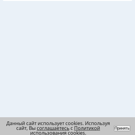
Данный сайт использует cookies. Используя
сайт, Вы
соглашаетесь
с
Политикой
Принять
использования cookies
.