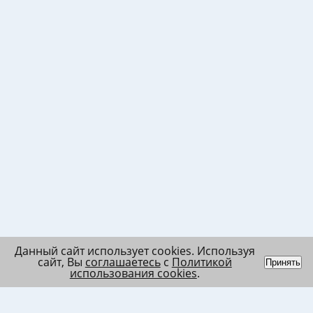
Данный сайт использует cookies. Используя
сайт, Вы
соглашаетесь
с
Политикой
Принять
использования cookies
.