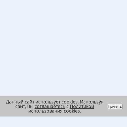
Данный сайт использует cookies. Используя
сайт, Вы
соглашаетесь
с
Политикой
Принять
использования cookies
.