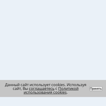
Данный сайт использует cookies. Используя
сайт, Вы
соглашаетесь
с
Политикой
Принять
использования cookies
.