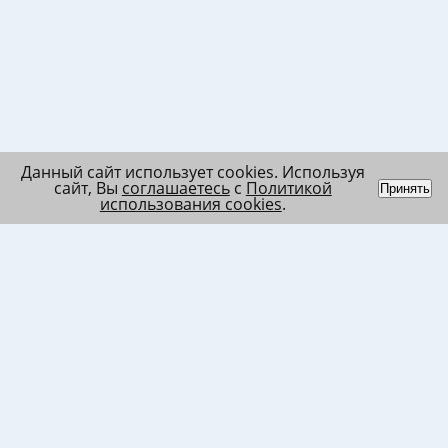
Данный сайт использует cookies. Используя
сайт, Вы
соглашаетесь
с
Политикой
Принять
использования cookies
.
Индивидуальный
Политика обработки
Лента
предприниматель
персональных данных
Список
Колесников Андрей
Пользовательское
в/ч МО
Николаевич
соглашение
Список