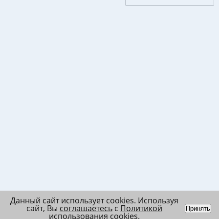
Данный сайт использует cookies. Используя
сайт, Вы
соглашаетесь
с
Политикой
Принять
использования cookies
.