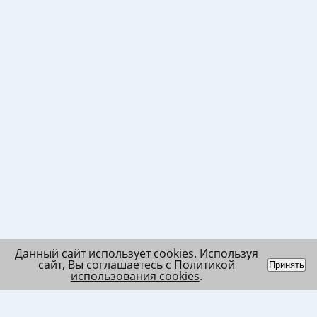
Данный сайт использует cookies. Используя
сайт, Вы
соглашаетесь
с
Политикой
Принять
использования cookies
.