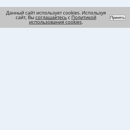
Данный сайт использует cookies. Используя
сайт, Вы
соглашаетесь
с
Политикой
Принять
использования cookies
.
Индивидуальный
Политика обработки
Лента
предприниматель
персональных данных
Список
Колесников Андрей
Пользовательское
в/ч МО
Николаевич
соглашение
Список
ИНН 120201509675
Согласие на
в/ч ВВ
ОГРНИП
использование файлов
317121500003144
cookies
Согласие на обработку
ПД клиента
Согласие на передачу