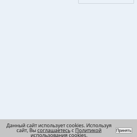
Данный сайт использует cookies. Используя
сайт, Вы
соглашаетесь
с
Политикой
Принять
использования cookies
.