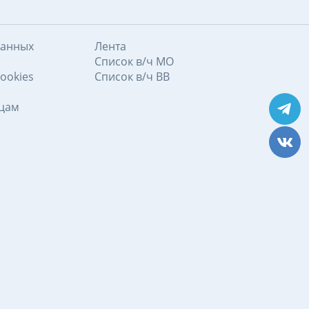
данных
Лента
Список в/ч МО
ookies
Список в/ч ВВ
ицам