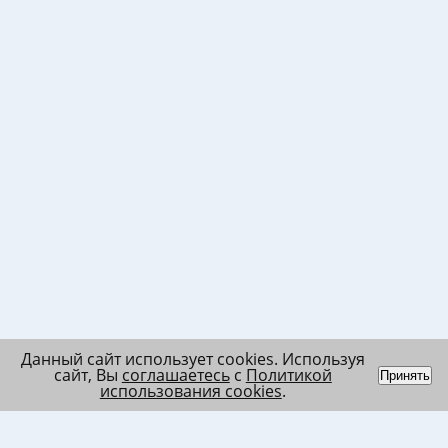
Данный сайт использует cookies. Используя
сайт, Вы
соглашаетесь
с
Политикой
Принять
использования cookies
.