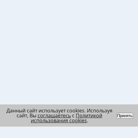
Данный сайт использует cookies. Используя
сайт, Вы
соглашаетесь
с
Политикой
Принять
использования cookies
.