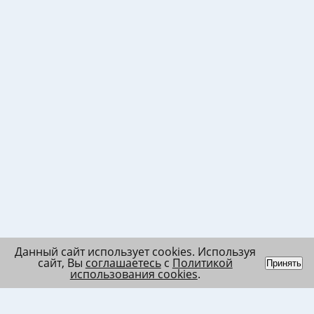
Данный сайт использует cookies. Используя
сайт, Вы
соглашаетесь
с
Политикой
Принять
использования cookies
.