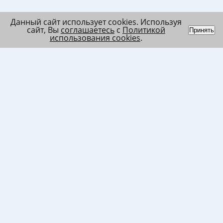
Данный сайт использует cookies. Используя
сайт, Вы
соглашаетесь
с
Политикой
Принять
использования cookies
.
Индивидуальный
Политика обработки
Лента
предприниматель
персональных данных
Список
Колесников Андрей
Пользовательское
в/ч МО
Николаевич
соглашение
Список
ИНН 120201509675
Согласие на
в/ч ВВ
ОГРНИП
использование файлов
317121500003144
cookies
Согласие на обработку
ПД клиента
Согласие на передачу