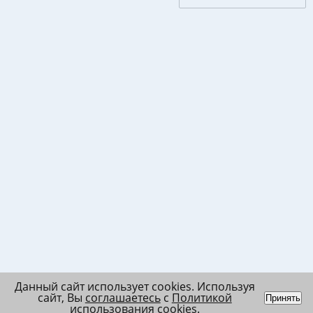
Данный сайт использует cookies. Используя
сайт, Вы
соглашаетесь
с
Политикой
Принять
использования cookies
.