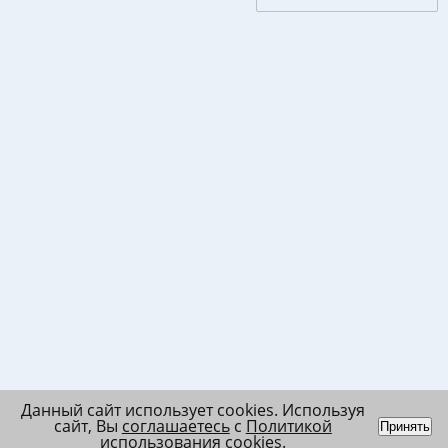
Данный сайт использует cookies. Используя
сайт, Вы
соглашаетесь
с
Политикой
Принять
использования cookies
.