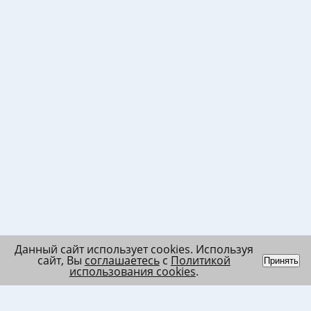
Данный сайт использует cookies. Используя
сайт, Вы
соглашаетесь
с
Политикой
Принять
использования cookies
.